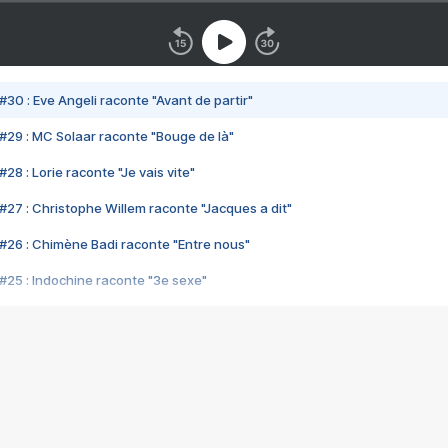
#30 : Eve Angeli raconte "Avant de partir"
#29 : MC Solaar raconte "Bouge de là"
28 : Lorie raconte "Je vais vite"
#27 : Christophe Willem raconte "Jacques a dit"
#26 : Chimène Badi raconte "Entre nous"
#25 : Indochine raconte "3e sexe"
#24 : Zaho raconte "C'est chelou"
#23 : Patrick Bruel raconte "Au café des délices"
#22 : Kyo raconte "Le chemin"
#21 : Nolwenn Leroy raconte "Cassé"