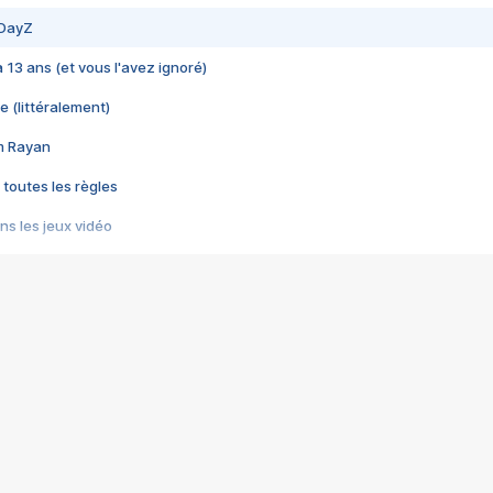
 DayZ
 a 13 ans (et vous l'avez ignoré)
e (littéralement)
im Rayan
 toutes les règles
s les jeux vidéo
us choquant de Rockstar ? - Le scandale BULLY
e plus moche de Steam
du RÊVE tourne au CAUCHEMAR
pendant 8 heures
it… à tort
umiliés par un jeu vidéo