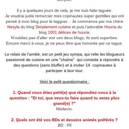
Il y a quelques jours de cela, je me suis faite taguée.
Je voudrai juste remercier mes copinautes super gentilles qui ont
pensé à mon blog pour le tagguer... Je commence par ma chère
Nesyla
du blog
Simplement cuisine
et puis l’adorable
Houria
du
blog
1001 délices de houria
.
N'oubliez pas d'aller voir ces deux blogs, ils sont superbes.
Encore merci à vous, je ne peux être que honorée par ce tague.
Le relais de l'amitié, est un petit jeu sympa, qui relie les blogueurs
passionné de cuisine en une "chaîne" qui consiste à répondre à
des questions (sans bluffer) et à inviter 14 copinautes à
participer à leur tour.
Voici le petit questionnaire :
1. Quand vous étiez petit(e) que répondiez-vous à la
question : "Et toi, que veux-tu faire quand tu seras plus
grand(e) ?"
Médecin.
2. Quels ont été vos BDs et dessins animés préférés ?
BD : Pif