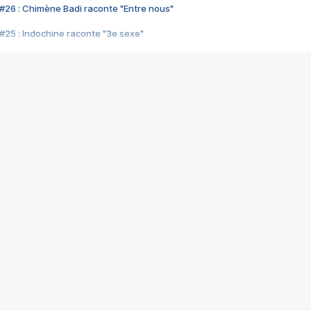
#26 : Chimène Badi raconte "Entre nous"
#25 : Indochine raconte "3e sexe"
#24 : Zaho raconte "C'est chelou"
#23 : Patrick Bruel raconte "Au café des délices"
#22 : Kyo raconte "Le chemin"
#21 : Nolwenn Leroy raconte "Cassé"
#20 : Patrick Hernandez raconte "Born to be alive"
#19 : Lorie raconte "Près de moi"
#18 : Michael Jones raconte "A nos actes manqués" (avec Jean-Jacque
#17 : Khaled raconte "Aïcha"
#16 : Corneille raconte "Parce qu'on vient de loin"
#15 : Indochine raconte "L'aventurier"
14 : Lorie raconte "Sur un air latino"