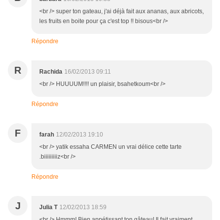
<br /> super ton gateau, j'ai déjà fait aux ananas, aux abricots,
les fruits en boite pour ça c'est top !! bisous<br />
Répondre
R
Rachida
16/02/2013 09:11
<br /> HUUUUM!!!! un plaisir, bsahetkoum<br />
Répondre
F
farah
12/02/2013 19:10
<br /> yatik essaha CARMEN un vrai délice cette tarte
.biiiiiiiiiz<br />
Répondre
J
Julia T
12/02/2013 18:59
<br /> Hmmm! Bien appétissant ton gâteau! Il fait vraiment