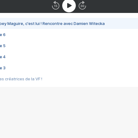
bey Maguire, c'est lui ! Rencontre avec Damien Witecka
e 6
e 5
e 4
e 3
s créatrices de la VF !
e 2
e 1
e Mektoub My Love arrive enfin ! Rencontre avec Shaïn Boumedine et Sal
i : après Toni en famille
elle réalise le bouleversant Dites lui que je l'aime