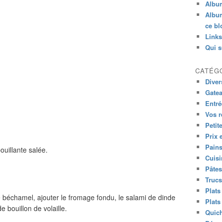
Albu
Album
ce bl
Links
Qui s
CATÉG
Diver
Gatea
Entré
Vos r
Petit
Prix 
Pains
ouillante salée.
Cuis
Pâtes
Trucs
Plats
ce béchamel, ajouter le fromage fondu, le salami de dinde
Plats
 bouillon de volaille.
Quich