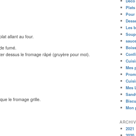
Déco 
Plats
Pour 
Desse
Les 
Soup
lat allant au four.
sauc
nde fumé.
Bois
er dessus le fromage râpé (gruyère pour moi).
Confi
Cuisi
Mes p
Prom
Cuisi
Mes L
Sand
ue le fromage grille.
Biscu
Mon p
ARCHI
2021
2020