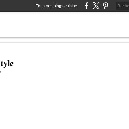
Tous nos blogs cuisine
tyle
e