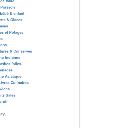
de table
 Poisson
bébé & enfant
rts & Glaces
bases
es et Potages
es
sons
tures & Conserves
ne Indienne
etites folies...
enades
ne Asiatique
ivres Culinaires
wichs
its Salés
rofil
VES