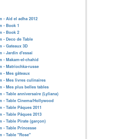
 - Aid el adha 2012
m - Book 1
m - Book 2
 - Deco de Table
m - Gateaux 3D
 - Jardin d'essai
m - Makam-el-chahid
 - Matriochka-russe
m - Mes gâteaux
 - Mes livres culinaires
 - Mes plus belles tables
 - Table anniversaire (Lyliana)
m - Table Cinema/Hollywood
 - Table Pâques 2011
 - Table Pâques 2013
 - Table Pirate (garçon)
 - Table Princesse
 - Table "Rose"