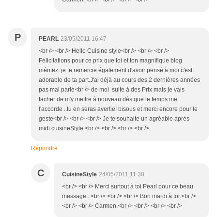
P
PEARL
23/05/2011 16:47
<br /> <br /> Hello Cuisine style<br /> <br /> <br />
Félicitations pour ce prix que toi et ton magnifique blog
méritez. je te remercie également d'avoir pensé à moi c'est
adorable de ta part.J'ai déjà au cours des 2 dernières années
pas mal parlé<br /> de moi suite à des Prix mais je vais
tacher de m'y mettre à nouveau dès que le temps me
l'accorde ..tu en seras avertie! bisous et merci encore pour le
geste<br /> <br /> <br /> Je te souhaite un agréable après
midi cuisineStyle.<br /> <br /> <br /> <br />
Répondre
C
CuisineStyle
24/05/2011 11:38
<br /> <br /> Merci surtout à toi Pearl pour ce beau
message...<br /> <br /> <br /> Bon mardi à toi.<br />
<br /> <br /> Carmen.<br /> <br /> <br /> <br />