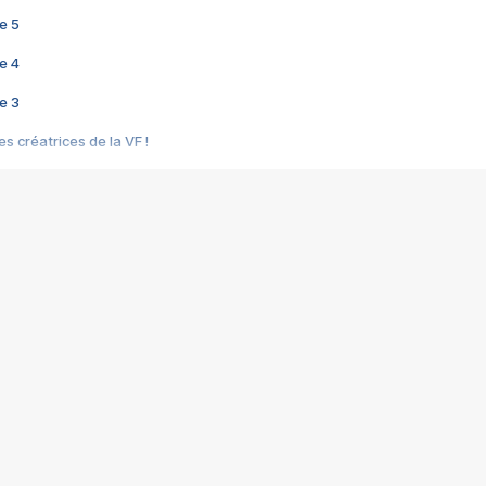
e 5
e 4
e 3
s créatrices de la VF !
e 2
e 1
e Mektoub My Love arrive enfin ! Rencontre avec Shaïn Boumedine et Sal
i : après Toni en famille
elle réalise le bouleversant Dites lui que je l'aime
ais ! Rencontre autour de Vie privée de Rebecca Zlotowski
 de Marguerite, Grave... Rencontre avec Ella Rumpf
 Les Rêveurs, un film intime sur la santé mentale