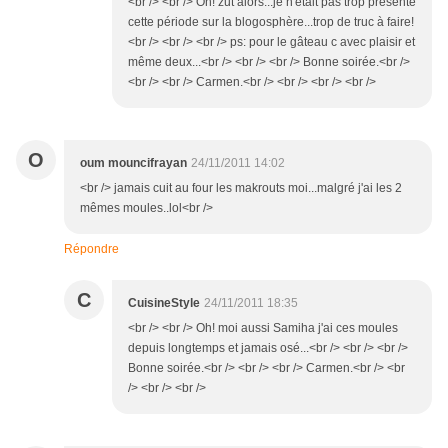
<br /> <br /> Oh! zut alors...je n'était pas trop présente
cette période sur la blogosphère...trop de truc à faire!
<br /> <br /> <br /> ps: pour le gâteau c avec plaisir et
même deux...<br /> <br /> <br /> Bonne soirée.<br />
<br /> <br /> Carmen.<br /> <br /> <br /> <br />
O
oum mouncifrayan
24/11/2011 14:02
<br /> jamais cuit au four les makrouts moi...malgré j'ai les 2
mêmes moules..lol<br />
Répondre
C
CuisineStyle
24/11/2011 18:35
<br /> <br /> Oh! moi aussi Samiha j'ai ces moules
depuis longtemps et jamais osé...<br /> <br /> <br />
Bonne soirée.<br /> <br /> <br /> Carmen.<br /> <br
/> <br /> <br />