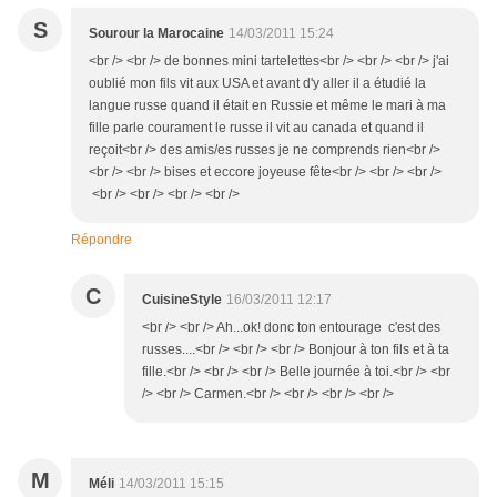
S
Sourour la Marocaine
14/03/2011 15:24
<br /> <br /> de bonnes mini tartelettes<br /> <br /> <br /> j'ai
oublié mon fils vit aux USA et avant d'y aller il a étudié la
langue russe quand il était en Russie et même le mari à ma
fille parle courament le russe il vit au canada et quand il
reçoit<br /> des amis/es russes je ne comprends rien<br />
<br /> <br /> bises et eccore joyeuse fête<br /> <br /> <br />
<br /> <br /> <br /> <br />
Répondre
C
CuisineStyle
16/03/2011 12:17
<br /> <br /> Ah...ok! donc ton entourage c'est des
russes....<br /> <br /> <br /> Bonjour à ton fils et à ta
fille.<br /> <br /> <br /> Belle journée à toi.<br /> <br
/> <br /> Carmen.<br /> <br /> <br /> <br />
M
Méli
14/03/2011 15:15