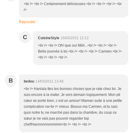
<br /> <br /> Certainement délicieuses.<br /> <br /> <br /> <br
/>
Répondre
C
CuisineStyle
16/03/2011 12:12
<br /> <br /> Oh! que oui Méli...<br /> <br /> <br />
Belle journée à toi.<br /> <br /> <br /> Carmen.<br />
<br /> <br /> <br />
B
bedou
14/03/2011 13:48
<br /> Hanlala ttes les bonnes choses que je rate chez toi. Je
suis encore à la mater. Je sors demain logiquement. Mon pti
cœur se porte bien, c est un amour! Maman suite à une petite
complication va<br /> mieux. Bisous ma Carmen, et tu sais
quoi notre tv, ne marché pas dans la chambre, du coup ce
sœur je ne vais pas pouvoir regarder top
chef!Hannnnnnnnmmm<br /> <br /> <br />