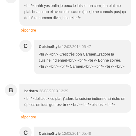
<br /> ahhh yes enfin je peux te laisser un com, ton plat me
plait beaucoup et avec cette sauce (que je ne connais pas) ça
doit être hummm divin, bises<br />
Répondre
C
CuisineStyle
12/02/2014 05:47
<br /> <br /> C'est très bon Carmen...j'adore la
cuisine indienne!<br /> <br /> <br /> Bonne soirée,
<br /> <br /> <br /> Carmen.<br /> <br /> <br /> <br />
B
barbara
28/08/2013 12:29
<br /> délicieux ce plat, j'adore la cuisine indienne, si riche en
épices en tous genres<br /> <br /> <br /> bisous !!<br />
Répondre
C
CuisineStyle
12/02/2014 05:48