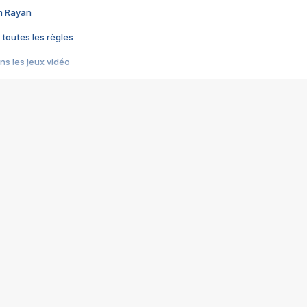
im Rayan
 toutes les règles
s les jeux vidéo
us choquant de Rockstar ? - Le scandale BULLY
e plus moche de Steam
du RÊVE tourne au CAUCHEMAR
pendant 8 heures
it… à tort
umiliés par un jeu vidéo
ire - Final Fantasy 8
ti un empire - Age of Empires
story DOFUS