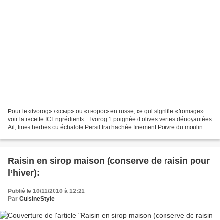
Pour le «tvorog» / «сыр» ou «творог» en russe, ce qui signifie «fromage»…
voir la recette ICI Ingrédients : Tvorog 1 poignée d’olives vertes dénoyautées
Ail, fines herbes ou échalote Persil frai hachée finement Poivre du moulin
Sel Et/ou cumin Préparation...
Raisin en sirop maison (conserve de raisin pour
l’hiver):
Publié le 10/11/2010 à 12:21
Par
CuisineStyle