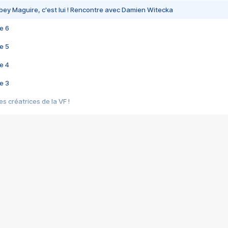
bey Maguire, c'est lui ! Rencontre avec Damien Witecka
e 6
e 5
e 4
e 3
s créatrices de la VF !
e 2
e 1
e Mektoub My Love arrive enfin ! Rencontre avec Shaïn Boumedine et Sal
i : après Toni en famille
elle réalise le bouleversant Dites lui que je l'aime
ais ! Rencontre autour de Vie privée de Rebecca Zlotowski