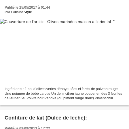
Publié le 25/05/2017 à 01:44
Par
CuisineStyle
Ingrédients : 1 bol d’olives vertes dénoyautées et farcis de poivron rouge
Une poignée de bébé carotte Un demi citron jaune couper en des 3 feuilles
de laurier Sel Poivre noir Paprika (ou piment rouge doux) Piment chili
(facultatif mais c’est plus bon...
Confiture de lait (Dulce de leche):
Publié le 09/09/2013 à 17:22