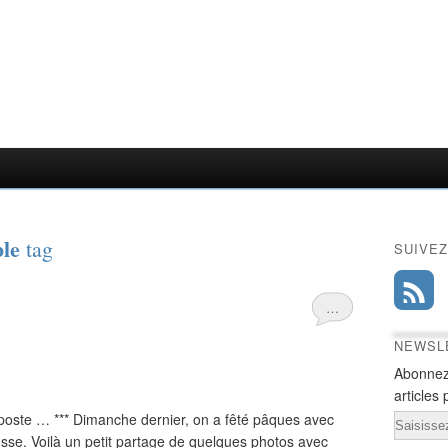
ble
tag
SUIVEZ
…
NEWSL
Abonnez
articles 
poste … *** Dimanche dernier, on a fêté pâques avec
Email
se. Voilà un petit partage de quelques photos avec