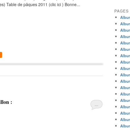
s) Table de pâques 2011 (clic ici ) Bonne...
PAGES
Album
Albu
Albu
Album
Albu
Album
Albu
Album
Albu
Album
Album
Album
Albu
Album
llon :
…
Album
Album
Album
Album