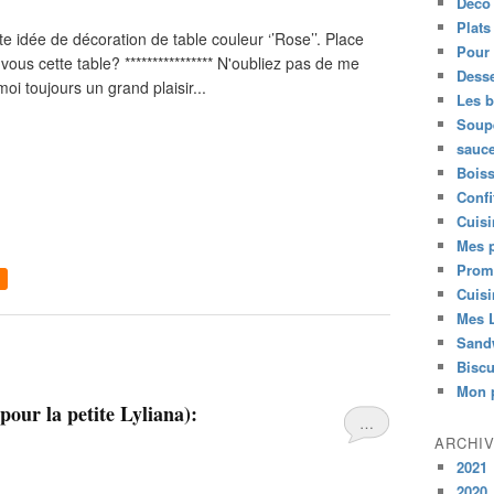
Déco 
Plats
e idée de décoration de table couleur ‘’Rose’’. Place
Pour 
us cette table? **************** N'oubliez pas de me
Desse
oi toujours un grand plaisir...
Les 
Soup
sauc
Bois
Confi
Cuisi
Mes p
Prom
Cuisi
Mes L
Sand
Biscu
Mon p
(pour la petite Lyliana):
…
ARCHI
2021
2020