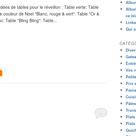
Albu
dées de tables pour le réveillon : Table verte: Table
Album
ble couleur de Noel "Blanc, rouge & vert": Table "Or &
ce bl
: Table "Bling Bling": Table...
Links
Qui s
CATÉG
Diver
Gatea
Entré
Vos r
Petit
Prix 
Pains
Cuis
Pâtes
Trucs
…
Plats
Plats
Quich