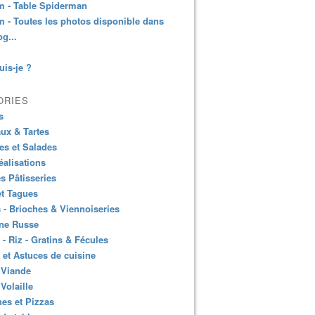
m - Table Spiderman
 - Toutes les photos disponible dans
og...
uis-je ?
ORIES
s
ux & Tartes
es et Salades
éalisations
es Pâtisseries
et Tagues
 - Brioches & Viennoiseries
ine Russe
 - Riz - Gratins & Fécules
 et Astuces de cuisine
 Viande
 Volaille
es et Pizzas