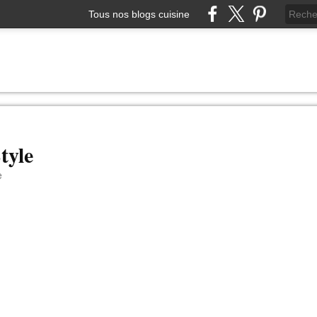
Tous nos blogs cuisine
tyle
e