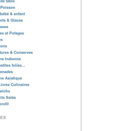
de table
 Poisson
bébé & enfant
rts & Glaces
bases
es et Potages
es
sons
tures & Conserves
ne Indienne
etites folies...
enades
ne Asiatique
ivres Culinaires
wichs
its Salés
rofil
VES