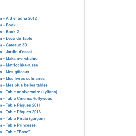
 - Aid el adha 2012
m - Book 1
m - Book 2
 - Deco de Table
m - Gateaux 3D
 - Jardin d'essai
m - Makam-el-chahid
 - Matriochka-russe
m - Mes gâteaux
 - Mes livres culinaires
 - Mes plus belles tables
 - Table anniversaire (Lyliana)
m - Table Cinema/Hollywood
 - Table Pâques 2011
 - Table Pâques 2013
 - Table Pirate (garçon)
 - Table Princesse
 - Table "Rose"