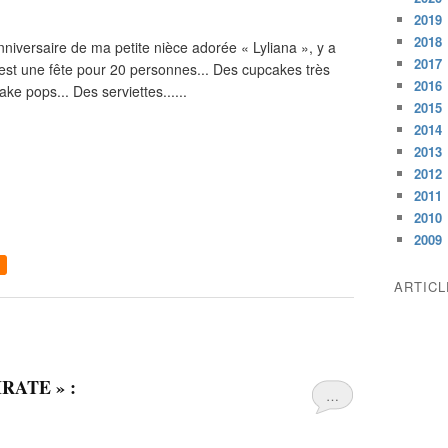
2019
2018
nniversaire de ma petite nièce adorée « Lyliana », y a
2017
C'est une fête pour 20 personnes... Des cupcakes très
2016
ake pops... Des serviettes......
2015
2014
2013
2012
2011
2010
2009
ARTIC
PIRATE » :
…