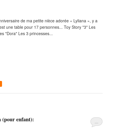
nniversaire de ma petite nièce adorée « Lyliana », y a
'est une table pour 17 personnes... Toy Story "3" Les
es "Dora" Les 3 princesses...
 (pour enfant):
…