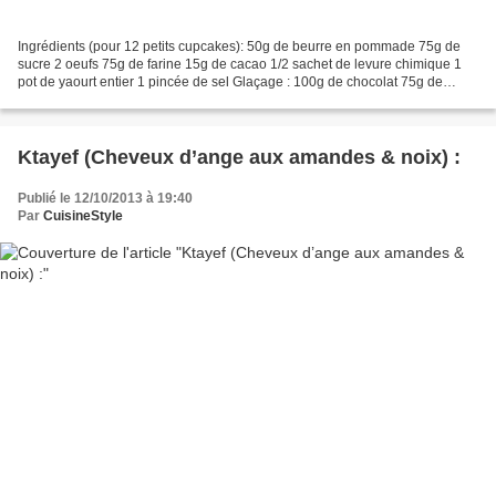
Ingrédients (pour 12 petits cupcakes): 50g de beurre en pommade 75g de
sucre 2 oeufs 75g de farine 15g de cacao 1/2 sachet de levure chimique 1
pot de yaourt entier 1 pincée de sel Glaçage : 100g de chocolat 75g de
beurre 100g de sucre glace Décor : Smarties...
Ktayef (Cheveux d’ange aux amandes & noix) :
Publié le 12/10/2013 à 19:40
Par
CuisineStyle