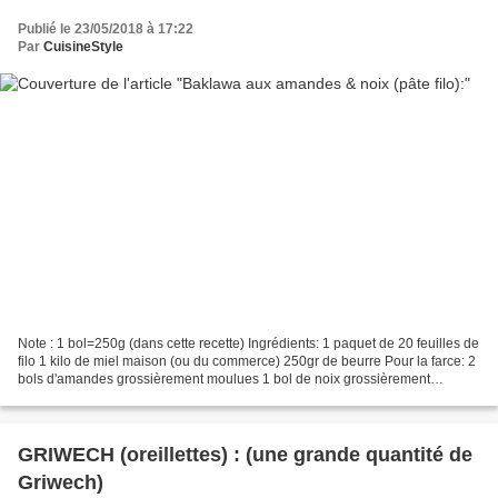
Publié le 23/05/2018 à 17:22
Par
CuisineStyle
Note : 1 bol=250g (dans cette recette) Ingrédients: 1 paquet de 20 feuilles de
filo 1 kilo de miel maison (ou du commerce) 250gr de beurre Pour la farce: 2
bols d'amandes grossièrement moulues 1 bol de noix grossièrement
moulues 1/2 bol de sucre cristallisé...
GRIWECH (oreillettes) : (une grande quantité de
Griwech)