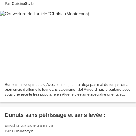
Par
CuisineStyle
Bonsoir mes copinautes, Avec ce froid, qui dur déjà pas mal de temps, on a
bien envie d’allumé le four dans sa cuisine…lol Aujourd’hui, je partage avec
vous une recette très populaire en Algérie c’est une spécialité orientale
préparé au Maghreb et dans...
Donuts sans pétrissage et sans levée :
Publié le 28/09/2014 à 03:28
Par
CuisineStyle