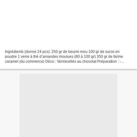
Ingrédients (donne 24 pcs): 250 gr de beurre mou 100 gr de sucre en
poudre 1 verre à thé d’amandes moulues (80 à 100 gr) 350 gr de farine
caramel (du commerce) Déco : Vermicelles au chocolat Préparation : -
travailler le sucre avec le beurre au petrin...