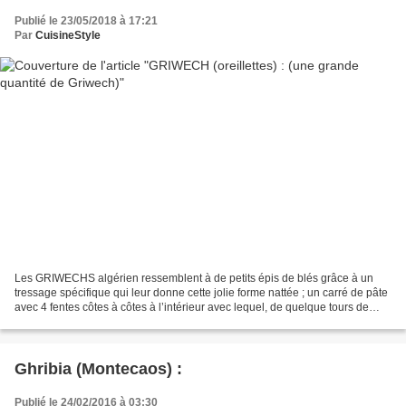
Publié le 23/05/2018 à 17:21
Par
CuisineStyle
Les GRIWECHS algérien ressemblent à de petits épis de blés grâce à un
tressage spécifique qui leur donne cette jolie forme nattée ; un carré de pâte
avec 4 fentes côtes à côtes à l’intérieur avec lequel, de quelque tours de
doigts, on arrive à donner...
Ghribia (Montecaos) :
Publié le 24/02/2016 à 03:30