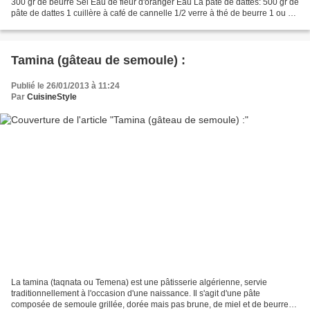
300 gr de beurre Sel Eau de fleur d'oranger Eau La pâte de dattes: 500 gr de
pâte de dattes 1 cuillère à café de cannelle 1/2 verre à thé de beurre 1 ou 2
cuillères à soupe d'eau...
Tamina (gâteau de semoule) :
Publié le 26/01/2013 à 11:24
Par
CuisineStyle
La tamina (taqnata ou Temena) est une pâtisserie algérienne, servie
traditionnellement à l'occasion d'une naissance. Il s'agit d'une pâte
composée de semoule grillée, dorée mais pas brune, de miel et de beurre