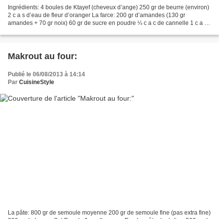
Ingrédients: 4 boules de Ktayef (cheveux d’ange) 250 gr de beurre (environ)
2 c a s d’eau de fleur d’oranger La farce: 200 gr d’amandes (130 gr
amandes + 70 gr noix) 60 gr de sucre en poudre ¼ c a c de cannelle 1 c a s
d’eau de fleur d’oranger Sirop:...
Makrout au four:
Publié le 06/08/2013 à 14:14
Par
CuisineStyle
La pâte: 800 gr de semoule moyenne 200 gr de semoule fine (pas extra fine)