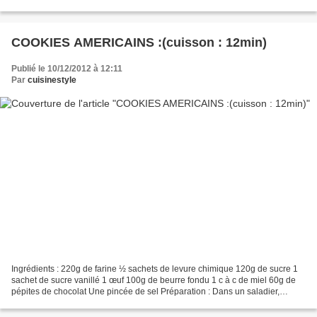
fondus. Il existe une autre pâtisserie Algérienne...
COOKIES AMERICAINS :(cuisson : 12min)
Publié le 10/12/2012 à 12:11
Par
cuisinestyle
Ingrédients : 220g de farine ½ sachets de levure chimique 120g de sucre 1
sachet de sucre vanillé 1 œuf 100g de beurre fondu 1 c à c de miel 60g de
pépites de chocolat Une pincée de sel Préparation : Dans un saladier,
mélanger la farine, la levure, le...