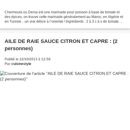
Chermoula ou Dersa est une marinade pour poisson à base de tomate et
des épices, on trouve cette marinade généralement au Maroc, en Algérie et
en Tunisie…un vrai délice à l’oriental ! Ingrédients : 2 à 3 c à s de tomate
concentré 1 tête d’ail haché 3...
AILE DE RAIE SAUCE CITRON ET CAPRE : (2
personnes)
Publié le 22/10/2013 à 12:58
Par
cuisinestyle