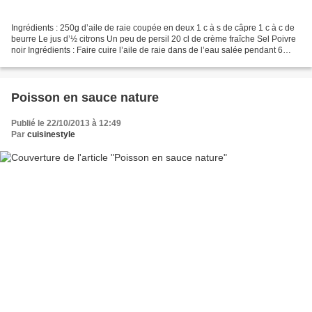
Ingrédients : 250g d’aile de raie coupée en deux 1 c à s de câpre 1 c à c de
beurre Le jus d’½ citrons Un peu de persil 20 cl de crème fraîche Sel Poivre
noir Ingrédients : Faire cuire l’aile de raie dans de l’eau salée pendant 6
minutes environ. Pendant...
Poisson en sauce nature
Publié le 22/10/2013 à 12:49
Par
cuisinestyle