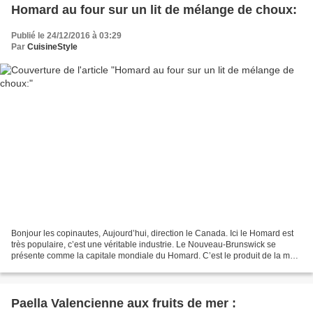
Homard au four sur un lit de mélange de choux:
Publié le 24/12/2016 à 03:29
Par
CuisineStyle
Bonjour les copinautes, Aujourd’hui, direction le Canada. Ici le Homard est
très populaire, c’est une véritable industrie. Le Nouveau-Brunswick se
présente comme la capitale mondiale du Homard. C’est le produit de la mer
que le Canada exporte le plus...
Paella Valencienne aux fruits de mer :