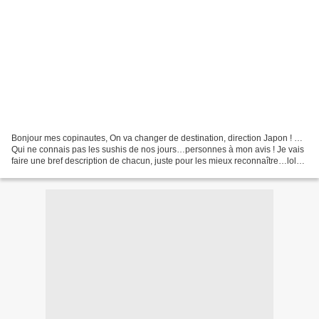
Bonjour mes copinautes, On va changer de destination, direction Japon ! …
Qui ne connais pas les sushis de nos jours…personnes à mon avis ! Je vais
faire une bref description de chacun, juste pour les mieux reconnaître…lol
Sushi: regroupe un ensemble de...