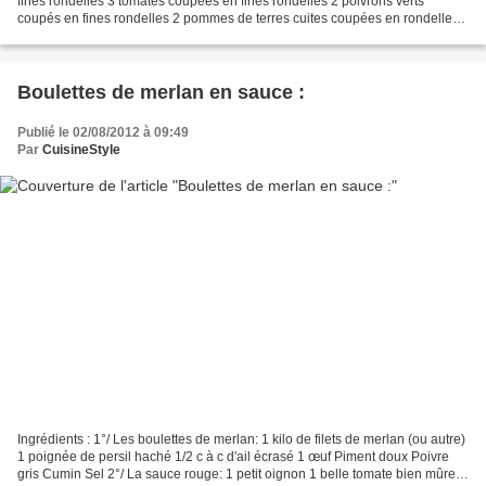
fines rondelles 3 tomates coupées en fines rondelles 2 poivrons verts
coupés en fines rondelles 2 pommes de terres cuites coupées en rondelles
3 carottes cuites coupées en fines rondelles...
Boulettes de merlan en sauce :
Publié le 02/08/2012 à 09:49
Par
CuisineStyle
Ingrédients : 1°/ Les boulettes de merlan: 1 kilo de filets de merlan (ou autre)
1 poignée de persil haché 1/2 c à c d'ail écrasé 1 œuf Piment doux Poivre
gris Cumin Sel 2°/ La sauce rouge: 1 petit oignon 1 belle tomate bien mûre 1