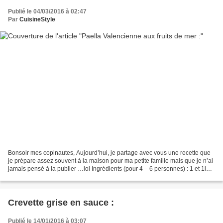
Publié le 04/03/2016 à 02:47
Par
CuisineStyle
Bonsoir mes copinautes, Aujourd’hui, je partage avec vous une recette que
je prépare assez souvent à la maison pour ma petite famille mais que je n’ai
jamais pensé à la publier …lol Ingrédients (pour 4 – 6 personnes) : 1 et 1l2
grand verre de riz parfumé...
Crevette grise en sauce :
Publié le 14/01/2016 à 03:07