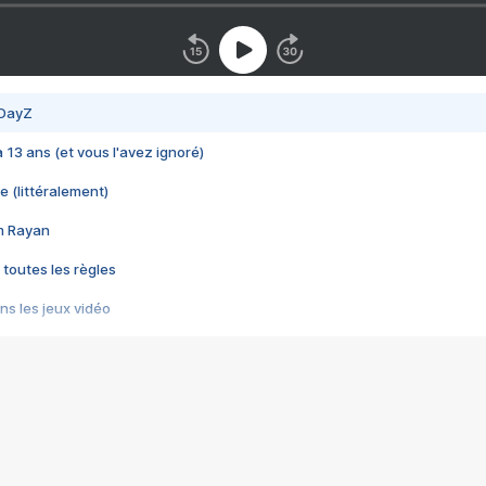
 DayZ
 a 13 ans (et vous l'avez ignoré)
e (littéralement)
im Rayan
 toutes les règles
s les jeux vidéo
us choquant de Rockstar ? - Le scandale BULLY
e plus moche de Steam
du RÊVE tourne au CAUCHEMAR
pendant 8 heures