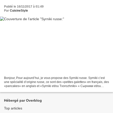
Publié le 16/11/2017 à 01:49
Par
CuisineStyle
Bonjour, Pour aujourd’hui, je vous propose des Syrniki russe. Syrniki c’est
une spécialité d’origine russe, ce sont des «petites galettes» en français, des
«pancakes» en anglais et «Syrniki et/ou Tvorozhniki» « Сырники et/ou
Tворожники» en russe. Syrniki...
Hébergé par Overblog
Top articles