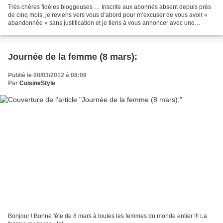
Très chères fidèles bloggeuses … Inscrite aux abonnés absent depuis près
de cinq mois, je reviens vers vous d’abord pour m’excuser de vous avoir «
abandonnée » sans justification et je tiens à vous annoncer avec une
immense joie, la cause réelle de mon...
Journée de la femme (8 mars):
Publié le 08/03/2012 à 08:09
Par
CuisineStyle
Bonjour ! Bonne fête de 8 mars à toutes les femmes du monde entier !!! La