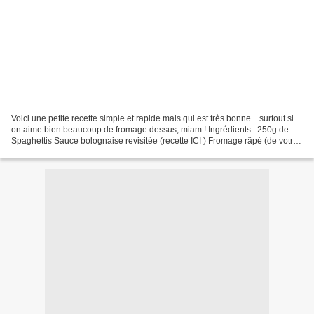
Voici une petite recette simple et rapide mais qui est très bonne…surtout si
on aime bien beaucoup de fromage dessus, miam ! Ingrédients : 250g de
Spaghettis Sauce bolognaise revisitée (recette ICI ) Fromage râpé (de votre
choix) Préparation : Préparer...