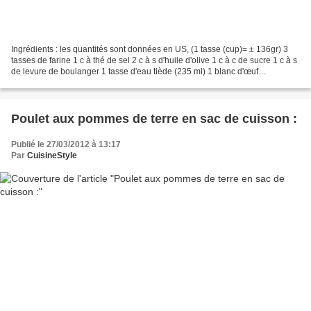
Ingrédients : les quantités sont données en US, (1 tasse (cup)= ± 136gr) 3
tasses de farine 1 c à thé de sel 2 c à s d'huile d'olive 1 c à c de sucre 1 c à s
de levure de boulanger 1 tasse d'eau tiède (235 ml) 1 blanc d'œuf
Préparation : Commencer par...
Poulet aux pommes de terre en sac de cuisson :
Publié le 27/03/2012 à 13:17
Par
CuisineStyle