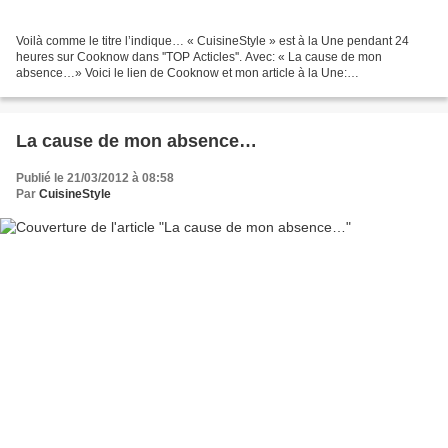
Voilà comme le titre l’indique… « CuisineStyle » est à la Une pendant 24
heures sur Cooknow dans ''TOP Acticles''. Avec: « La cause de mon
absence…» Voici le lien de Cooknow et mon article à la Une:
http://www.cooknow.fr/ Et pour voir l’article sur mon...
La cause de mon absence…
Publié le 21/03/2012 à 08:58
Par
CuisineStyle