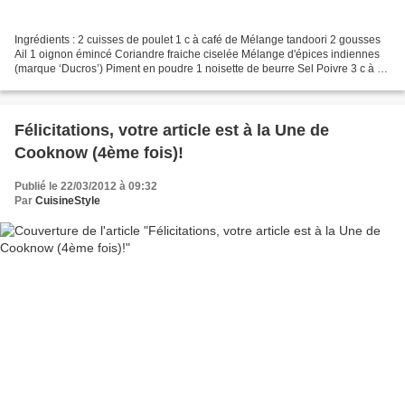
Ingrédients : 2 cuisses de poulet 1 c à café de Mélange tandoori 2 gousses
Ail 1 oignon émincé Coriandre fraiche ciselée Mélange d'épices indiennes
(marque ‘Ducros’) Piment en poudre 1 noisette de beurre Sel Poivre 3 c à s
de babeurre (lben) 3 c à s d'eau...
Félicitations, votre article est à la Une de
Cooknow (4ème fois)!
Publié le 22/03/2012 à 09:32
Par
CuisineStyle