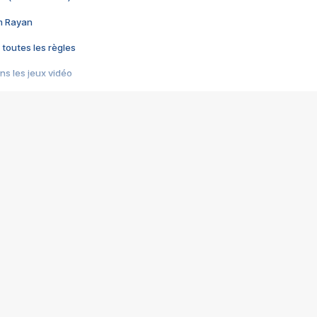
im Rayan
 toutes les règles
s les jeux vidéo
us choquant de Rockstar ? - Le scandale BULLY
e plus moche de Steam
du RÊVE tourne au CAUCHEMAR
pendant 8 heures
it… à tort
umiliés par un jeu vidéo
ire - Final Fantasy 8
ti un empire - Age of Empires
story DOFUS