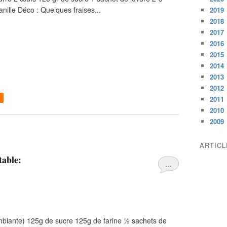
vanille Déco : Quelques fraises...
2019
2018
2017
2016
2015
2014
2013
2012
2011
2010
2009
ARTIC
table:
…
mbiante) 125g de sucre 125g de farine ½ sachets de