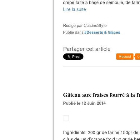
crêpe faite à base de semoule, de farine
Lire la suite
Rédigé par
CuisineStyle
Publié dans
#Desserts & Glaces
Partager cet article
Repost
0
Gâteau aux fraises fourré à la 
Publié le 12 Juin 2014
Ingrédients: 200 gr de farine 150gr de
c-à-s de jus d’orange froid 50 gr de b