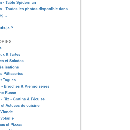
m - Table Spiderman
 - Toutes les photos disponible dans
og...
uis-je ?
ORIES
s
ux & Tartes
es et Salades
éalisations
es Pâtisseries
et Tagues
 - Brioches & Viennoiseries
ine Russe
 - Riz - Gratins & Fécules
 et Astuces de cuisine
 Viande
 Volaille
es et Pizzas