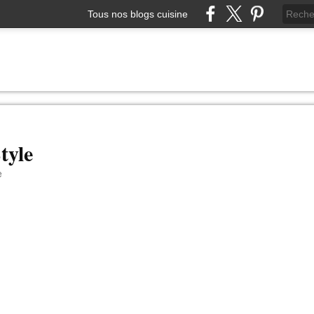
Tous nos blogs cuisine
tyle
e