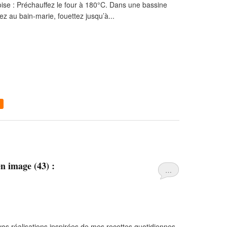
ise : Préchauffez le four à 180°C. Dans une bassine
ez au bain-marie, fouettez jusqu’à...
en image (43) :
…
vos réalisations inspirées de mes recettes quotidiennes