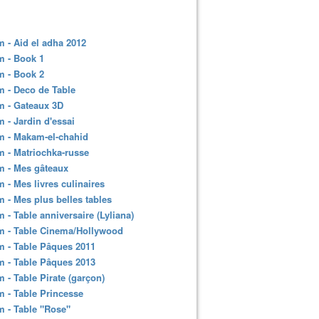
 - Aid el adha 2012
m - Book 1
m - Book 2
 - Deco de Table
m - Gateaux 3D
 - Jardin d'essai
m - Makam-el-chahid
 - Matriochka-russe
m - Mes gâteaux
 - Mes livres culinaires
 - Mes plus belles tables
 - Table anniversaire (Lyliana)
m - Table Cinema/Hollywood
 - Table Pâques 2011
 - Table Pâques 2013
 - Table Pirate (garçon)
 - Table Princesse
 - Table "Rose"