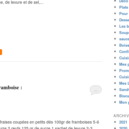
Déco 
, de levure et de sel,...
Plats
Pour 
Desse
Les 
Soup
sauc
Bois
Confi
Cuisi
Mes p
Prom
Cuisi
Mes L
framboise :
Sand
…
Biscu
Mon p
ARCHI
 fraises coupées en petits dés 100gr de framboises 5-6
2021
eurre 2 œufs 125 gr de sucre 1 sachet de levure 2-3
2020