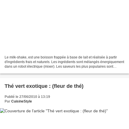
Le milk-shake, est une boisson frappée à base de lait et réalisée à partir
d'ingrédients frais et naturels. Les ingrédients sont mélangés énergiquement
dans un robot électrique (mixer). Les saveurs les plus populaires sont
vanille, chocolat, et fraises....
Thé vert exotique : (fleur de thé)
Publié le 27/06/2010 à 13:19
Par
CuisineStyle