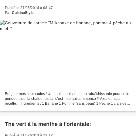
Publié le 27/05/2014 à 08:47
Par
CuisineStyle
Bonjour mes copinautes ! Une petite boisson bien rafraîchissante pour cette
période…oui la chaleur est là, c’est l’été qui commence !! Voici donc la
recette… Ingrédients : 1 Banane 1 Pomme (sans peau) 1 Pêche 1 c à s de
miel 1 c à s de jus de citron jaune...
Thé vert à la menthe à l'orientale:
Publié le 31/07/2013 à 13:12