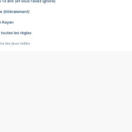
 a 13 ans (et vous l'avez ignoré)
e (littéralement)
im Rayan
 toutes les règles
s les jeux vidéo
us choquant de Rockstar ? - Le scandale BULLY
e plus moche de Steam
du RÊVE tourne au CAUCHEMAR
pendant 8 heures
it… à tort
umiliés par un jeu vidéo
ire - Final Fantasy 8
ti un empire - Age of Empires