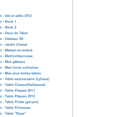
 - Aid el adha 2012
m - Book 1
m - Book 2
 - Deco de Table
m - Gateaux 3D
 - Jardin d'essai
m - Makam-el-chahid
 - Matriochka-russe
m - Mes gâteaux
 - Mes livres culinaires
 - Mes plus belles tables
 - Table anniversaire (Lyliana)
m - Table Cinema/Hollywood
 - Table Pâques 2011
 - Table Pâques 2013
 - Table Pirate (garçon)
 - Table Princesse
 - Table "Rose"