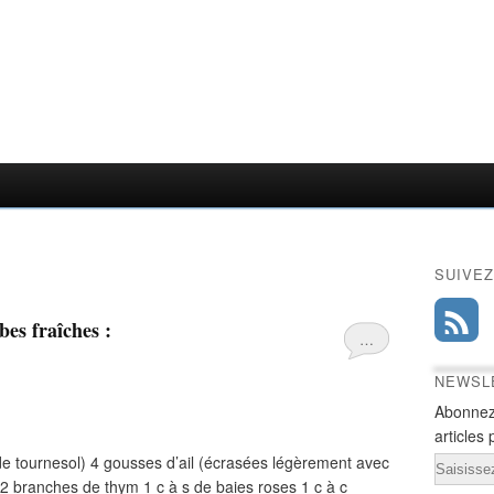
SUIVEZ
bes fraîches :
…
NEWSL
Abonnez
articles 
 de tournesol) 4 gousses d’ail (écrasées légèrement avec
Email
r 2 branches de thym 1 c à s de baies roses 1 c à c