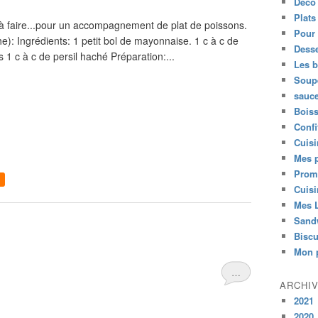
Déco 
Plats
à faire...pour un accompagnement de plat de poissons.
Pour 
e): Ingrédients: 1 petit bol de mayonnaise. 1 c à c de
Desse
1 c à c de persil haché Préparation:...
Les 
Soup
sauc
Bois
Confi
Cuisi
Mes p
Prom
Cuisi
Mes L
Sand
Biscu
Mon p
…
ARCHI
2021
2020