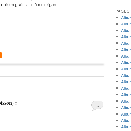
noir en grains 1 c à c d’origan...
PAGES
Album
Albu
Albu
Album
Albu
Album
Albu
Album
Albu
Album
Album
Album
Albu
Album
isson) :
…
Album
Album
Album
Album