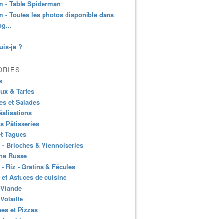
m - Table Spiderman
 - Toutes les photos disponible dans
og...
uis-je ?
ORIES
s
ux & Tartes
es et Salades
éalisations
es Pâtisseries
et Tagues
 - Brioches & Viennoiseries
ine Russe
 - Riz - Gratins & Fécules
 et Astuces de cuisine
 Viande
 Volaille
es et Pizzas