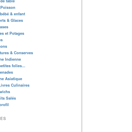
de table
 Poisson
bébé & enfant
rts & Glaces
bases
es et Potages
es
sons
tures & Conserves
ne Indienne
etites folies...
enades
ne Asiatique
ivres Culinaires
wichs
its Salés
rofil
VES