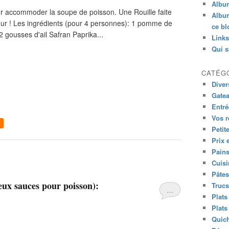
Albu
ur accommoder la soupe de poisson. Une Rouille faite
Album
leur ! Les ingrédients (pour 4 personnes): 1 pomme de
ce bl
 2 gousses d'ail Safran Paprika...
Links
Qui s
CATÉG
Diver
Gatea
Entré
Vos r
Petit
Prix 
Pains
Cuis
Pâtes
eux sauces pour poisson):
Trucs
…
Plats
Plats
Quich