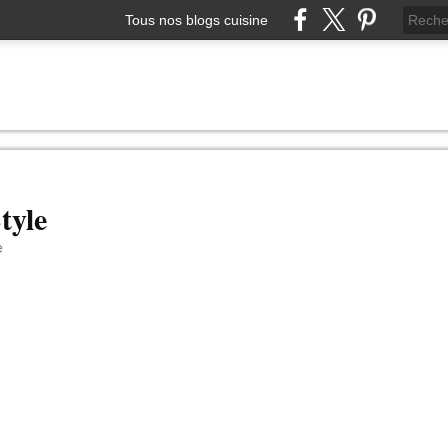
Tous nos blogs cuisine
tyle
e